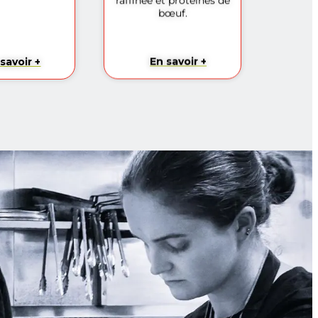
raffinée et protéines de
bœuf.
savoir +
En savoir +