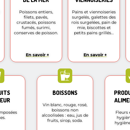
Poissons entiers,
Pains et viennoiseries
filets, pavés,
surgelés, galettes des
crustacés, poissons
rois surgelées, pain de
fumés, surimi,
mie, biscottes et
conserves de poisson.
petits pains grillés…
En savoir +
En savoir +
UITS
BOISSONS
PRODU
TEUR
ALIME
Vin blanc, rouge, rosé,
boissons non
omposées
Fleurs 
alcoolisées : eau, jus de
es.
hygièn
fruits, sirop, soda.
hygiène