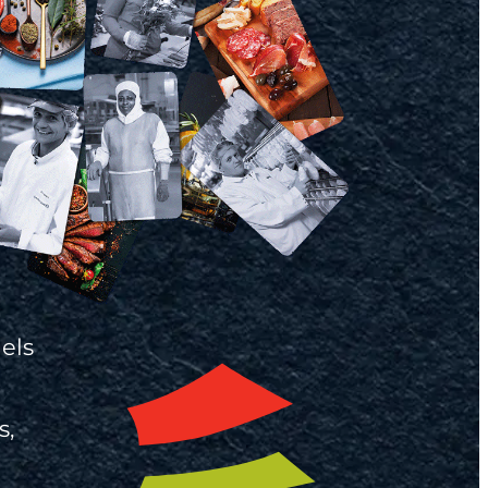
els
s,