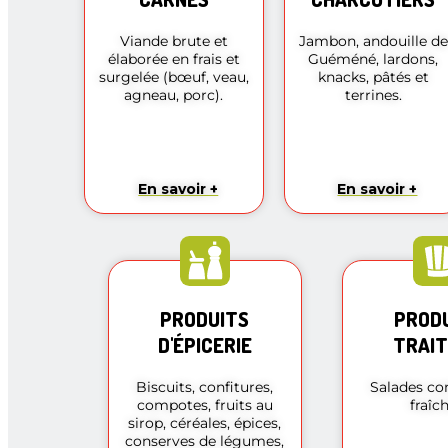
Viande brute et
Jambon, andouille de
élaborée en frais et
Guéméné, lardons,
surgelée (bœuf, veau,
knacks, pâtés et
agneau, porc).
terrines.
En savoir +
En savoir +
PRODUITS
PROD
D'ÉPICERIE
TRAI
Biscuits, confitures,
Salades c
compotes, fruits au
fraîch
sirop, céréales, épices,
conserves de légumes,