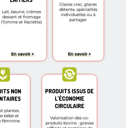
Glaces vrac, glaces
détente, spécialités
Lait, beurre, crèmes
individuelles ou à
dessert et fromage
partager
(Tomme et Raclette)
En savoir +
En savoir +
ITS NON
PRODUITS ISSUS DE
NTAIRES
L’ÉCONOMIE
CIRCULAIRE
et plantes,
e bébé et
Valorisation des co-
 féminine.
produits bovins : graisse